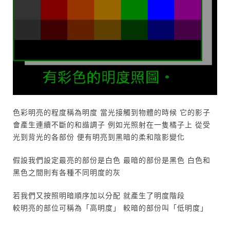
色彩明亮的程度稱為明度 當光接觸到物體的時候 它的影子
會產生連續不斷的和諧調子 例如光照射在一隻橘子上 從受
光到背光的各部份 便有明亮到黑暗的柔和陰影變化
假設我們設定最亮的部份是白色 最暗的部份是黑色 白色和
黑色之間則有各種不同明度的灰
若我們又按照明暗順序加以分配 就產生了明度階段
較明亮的部位可稱為「高明度」 較暗的部份叫「低明度」