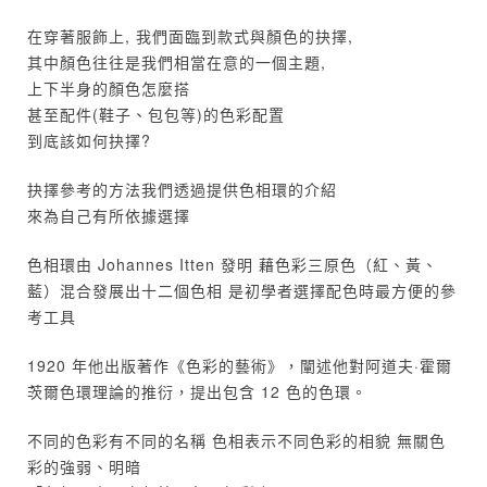
在穿著服飾上, 我們面臨到款式與顏色的抉擇,
其中顏色往往是我們相當在意的一個主題,
上下半身的顏色怎麼搭
甚至配件(鞋子、包包等)的色彩配置
到底該如何抉擇?
抉擇參考的方法我們透過提供色相環的介紹
來為自己有所依據選擇
色相環由 Johannes Itten 發明 藉色彩三原色（紅、黃、
藍）混合發展出十二個色相 是初學者選擇配色時最方便的參
考工具
1920 年他出版著作《色彩的藝術》，闡述他對阿道夫·霍爾
茨爾色環理論的推衍，提出包含 12 色的色環。
不同的色彩有不同的名稱 色相表示不同色彩的相貌 無關色
彩的強弱、明暗