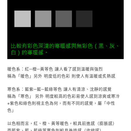
暖色系：紅─橙─黃等色 讓人看了感到溫暖與強烈
稱為「暖色」另外 明度低的色彩 則使人有溫暖或炙熱感
寒色系：藍紫─藍─藍綠等色 讓人有清涼、沈靜的感覺
稱為「寒色」 另外 明度較高的色彩易使人感到涼爽或寒冷
※紫色和綠色則視主色為何，而有不同的感覺，屬「中性
色」
以色相而言，紅、橙、黃等暖色，較具前進感（膨脹感）
而藍紫、藍、藍綠等寒色則較具後退感（收縮感）