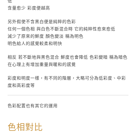
低
含量愈少 彩度便越高
另外假使不含黑白便是純粹的色彩
任何一個色相 與白色不斷混合時 它的純粹性愈來愈低
減少了原來的鮮度 顏色變淡 稱為明色
明色給人的感覺較柔和明快
相反 若不斷地與黑色混合 鮮度也會降低 色彩變暗 稱為暗色
在心理上有增加重量與暖和的感覺
彩度和明度一樣，有不同的階層，大略可分為低彩度、中彩
度和高彩度等
色彩配置也有其它的運用
色相對比