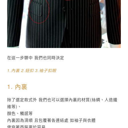
在這一步驟中 我們也同時決定
1.內裏 2.鈕扣 3.袖子扣眼
1. 內裏
除了選定款式外 我們也可以選擇內裏的材質(絲綢、人造纖
維等)、
顏色、觸感等
內裏因為滑順 且包覆著各連結處 如袖子與衣體
使穿著西裝更於容易