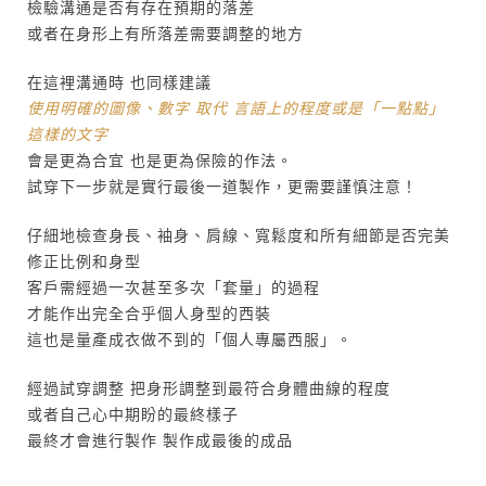
檢驗溝通是否有存在預期的落差
或者在身形上有所落差需要調整的地方
在這裡溝通時 也同樣建議
使用明確的圖像、數字 取代 言語上的程度或是「一點點」
這樣的文字
會是更為合宜 也是更為保險的作法。
試穿下一步就是實行最後一道製作，更需要謹慎注意！
仔細地檢查身長、袖身、肩線、寬鬆度和所有細節是否完美
修正比例和身型
客戶需經過一次甚至多次「套量」的過程
才能作出完全合乎個人身型的西裝
這也是量產成衣做不到的「個人專屬西服」。
經過試穿調整 把身形調整到最符合身體曲線的程度
或者自己心中期盼的最終樣子
最終才會進行製作 製作成最後的成品