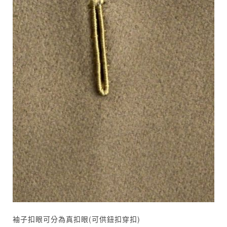
袖子扣眼可分為真扣眼(可供鈕扣穿扣)