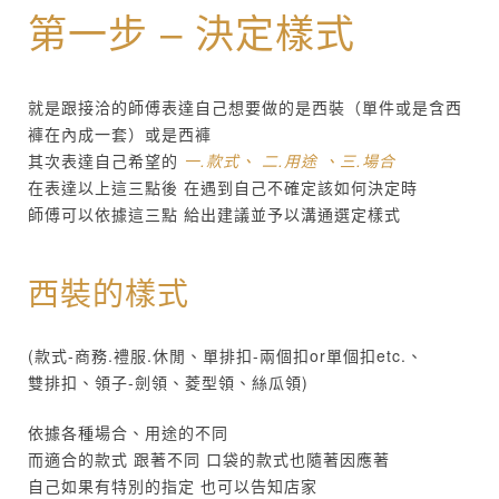
第一步 – 決定樣式
就是跟接洽的師傅表達自己想要做的是西裝（單件或是含西
褲在內成一套）或是西褲
其次表達自己希望的
一.款式、 二.用途 、三.場合
在表達以上這三點後 在遇到自己不確定該如何決定時
師傅可以依據這三點 給出建議並予以溝通選定樣式
西裝的樣式
(款式-商務.禮服.休閒、單排扣-兩個扣or單個扣etc.、
雙排扣、領子-劍領、菱型領、絲瓜領)
依據各種場合、用途的不同
而適合的款式 跟著不同 口袋的款式也隨著因應著
自己如果有特別的指定 也可以告知店家