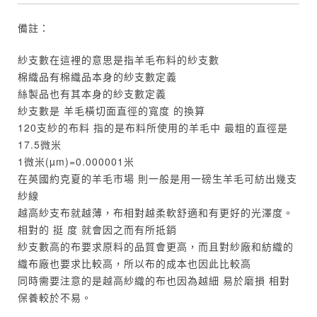
備註：
紗支數在這裡的意思是指羊毛布料的紗支數
棉織品有棉織品本身的紗支數定義
絲製品也有其本身的紗支數定義
紗支數是 羊毛橫切面直徑的寬度 的換算
120支紗的布料 指的是布料所使用的羊毛中 最粗的直徑是
17.5微米
1微米(µm)=0.000001米
在英國約克夏的羊毛市場 則一般是用一磅生羊毛可紡出幾支
紗線
越高紗支布就越薄，布相對越柔軟舒適和有更好的光澤度。
相對的 挺 度 就會因之而有所抵銷
紗支數高的布要求原料的品質會更高，而且對紗廠和紡織的
織布廠也要求比較高，所以布的成本也因此比較高
同時需要注意的是越高紗織的布也因為越細 易於磨損 相對
保養較於不易。