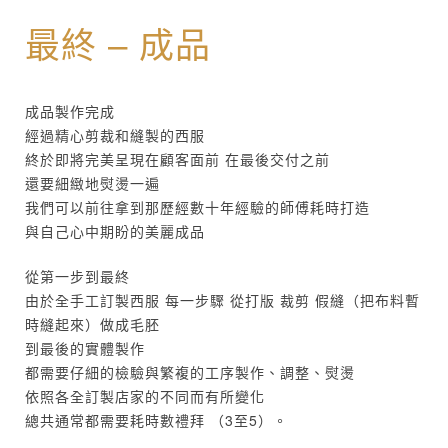
最終 – 成品
成品製作完成
經過精心剪裁和縫製的西服
終於即將完美呈現在顧客面前 在最後交付之前
還要細緻地熨燙一遍
我們可以前往拿到那歷經數十年經驗的師傅耗時打造
與自己心中期盼的美麗成品
從第一步到最終
由於全手工訂製西服 每一步驟 從打版 裁剪 假縫（把布料暫
時縫起來）做成毛胚
到最後的實體製作
都需要仔細的檢驗與繁複的工序製作、調整、熨燙
依照各全訂製店家的不同而有所變化
總共通常都需要耗時數禮拜 （3至5）。